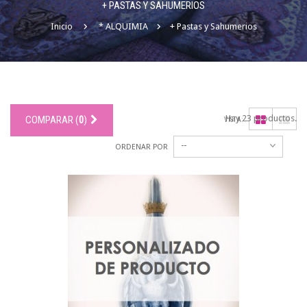
+ PASTAS Y SAHUMERIOS
Inicio
* ALQUIMIA
+ Pastas y Sahumerios
Hay 23 productos.
COMPARAR (
0
)
VISTA:
--
ORDENAR POR