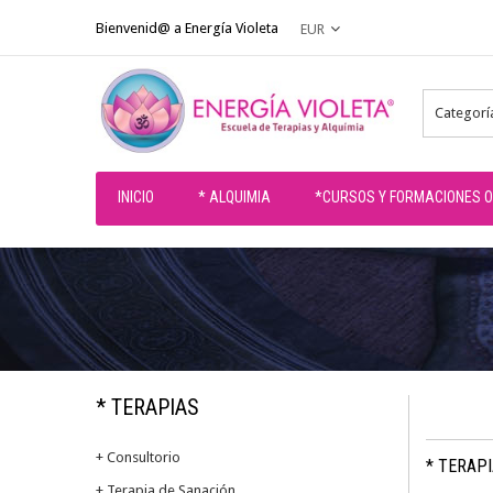
Bienvenid@ a Energía Violeta
EUR
Categorí
INICIO
* ALQUIMIA
*CURSOS Y FORMACIONES O
* TERAPIAS
+ Consultorio
* TERAP
+ Terapia de Sanación