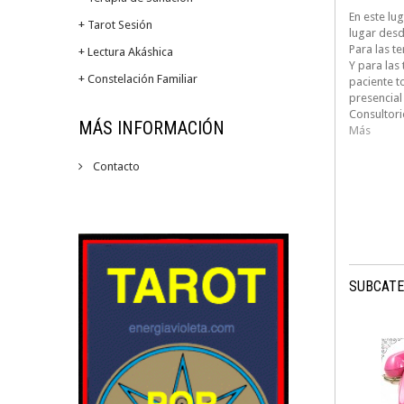
En este lu
+ Tarot Sesión
lugar desd
Para las te
+ Lectura Akáshica
Y para las 
+ Constelación Familiar
paciente t
presencial
Consultori
MÁS INFORMACIÓN
Más
Contacto
SUBCATE