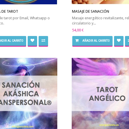
 DE TAROT
MASAJE DE SANACIÓN
de tarot por Email, Whatsapp o
Masaje energético revitalizante, re
co.
circulatorio y...
54,00 €
ADIR AL CARRITO
AÑADIR AL CARRITO