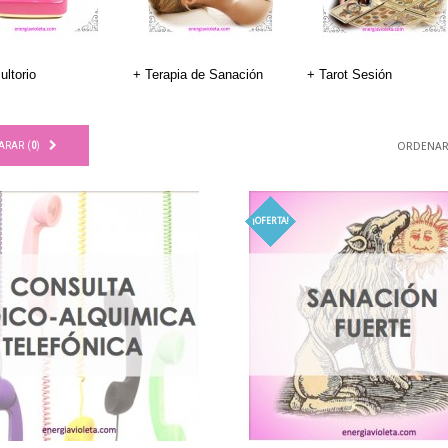
ultorio
+ Terapia de Sanación
+ Tarot Sesión
ARAR (
0
)
ORDENAR
¡OFERTA!