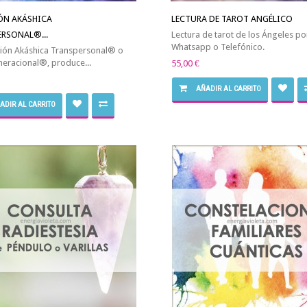
ÓN AKÁSHICA
LECTURA DE TAROT ANGÉLICO
RSONAL®...
Lectura de tarot de los Ángeles po
Whatsapp o Telefónico.
ión Akáshica Transpersonal® o
eracional®, produce...
55,00 €
AÑADIR AL CARRITO
ADIR AL CARRITO