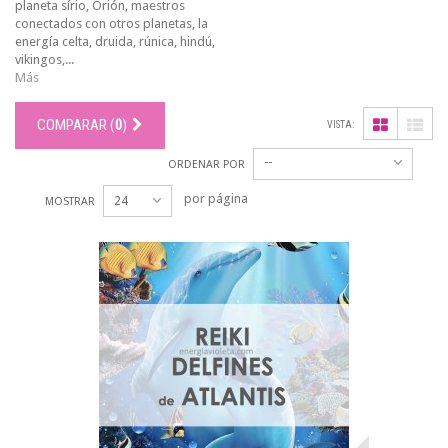
planeta sírio, Orión, maestros
conectados con otros planetas, la
energía celta, druida, rúnica, hindú,
vikingos,...
Más
COMPARAR (
0
)
VISTA:
--
ORDENAR POR
por página
24
MOSTRAR