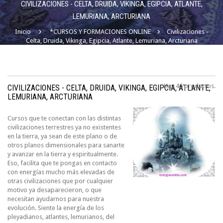
CIVILIZACIONES - CELTA, DRUIDA, VIKINGA, EGIPCIA, ATLANTE,
LEMURIANA, ARCTURIANA
Inicio
*CURSOS Y FORMACIONES ONLINE
Civilizaciones -
Celta, Druida, Vikinga, Egipcia, Atlante, Lemuriana, Arcturiana
Hay 46 productos.
CIVILIZACIONES - CELTA, DRUIDA, VIKINGA, EGIPCIA, ATLANTE,
LEMURIANA, ARCTURIANA
Cursos que te conectan con las distintas
civilizaciones terrestres ya no existentes
en la tierra, ya sean de este plano o de
otros planos dimensionales para sanarte
y avanzar en la tierra y espiritualmente.
Eso, facilita que te pongas en contacto
con energías mucho más elevadas de
otras civilizaciones que por cualquier
motivo ya desaparecieron, o que
necesitan ayudarnos para nuestra
evolución. Siente la energía de los
pleyadianos, atlantes, lemurianos, del