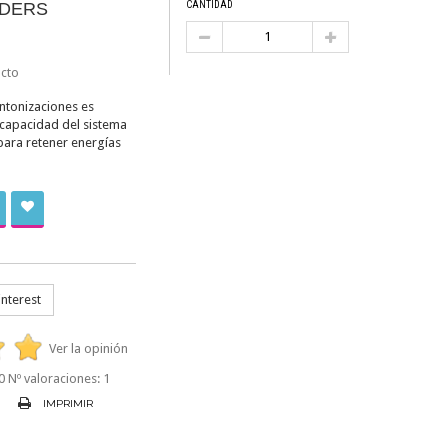
LDERS
CANTIDAD
cto
intonizaciones es
 capacidad del sistema
para retener energías
nterest
Ver la opinión
0
Nº valoraciones:
1
IMPRIMIR