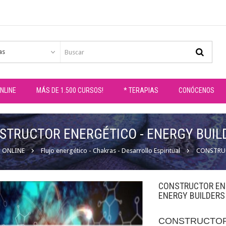
as
NLINE
MÁS DE 1.500 CURSOS!
* TERAPIAS
CONÓCENOS
STRUCTOR ENERGÉTICO - ENERGY BUIL
 ONLINE
Flujo energético - Chakras - Desarrollo Espiritual
CONSTRUC
CONSTRUCTOR ENE
ENERGY BUILDERS
CONSTRUCTOR