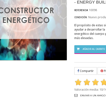
- ENERGY BUI
10098
REFERENCIA
Nuevo produ
CONDICIÓN:
El propósito de estas s
ayudar a desarrollar la
energético del cuerpo 
más elevadas.
AÑADIR AL CARRITO
Compartir
Pi
Valoración media:
10
/1
ENVIAR A UN AMIGO