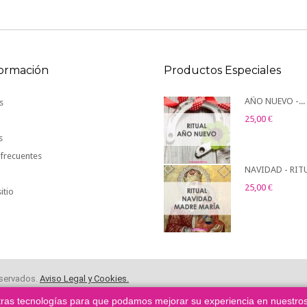
formación
Productos Especiales
AÑO NUEVO -...
s
25,00 €
l
s
frecuentes
NAVIDAD - RITU
25,00 €
itio
eservados.
Aviso Legal y Cookies.
 otras tecnologías para que podamos mejorar su experiencia en nuestros