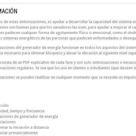
MACIÓN
to de estas
sintonizaciones
, es ayudar a desarrollar la capacidad del sistema 
iones son buenas para que los sanadores las usen, para ayudar a mejorar el can
es padecen cualquier forma de agotamiento físico o emocional, como el síndr
os sistemas energéticos de las personas que padecen enfermedades o desequili
izaciones del generador de energía funcionan en todos los aspectos del sistema 
a necesario para eliminar bloqueos y elevar la vibración al siguiente nivel supe
 consta de un PDF explicativo de cada fase y son solo sintonizaciones o inicia
anaciones regulares. Ya sea que los use en clientes o estudiantes (que deseen s
izaciones se pueden reutilizar en cualquier momento que se necesite un impulso
cción
cidad, tiempo y frecuencia
zaciones de generador de energía
iciaciones
ar tu iniciación a distancia
iciar presencialmente