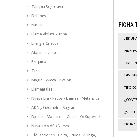
Terapia Regresiva
Delfines
FICHA 
Niños
Llama Violeta - Trina
¿ES UN
Energía Crística
NIVELES
Alquimia cursos
Psíquico
ORÍGEN
Tarot
DIMENS
Magia - Wicca - Ávalon
TIPO DE
Elementales
Nueva Era - Rayos - Llamas - Metafísica
¿CONTI
ADN y Geometría Sagrada
¿SE PUE
Dioses - Maestros - Guías - Yo Superior
NOTA 1
Navidad y Año Nuevo
Civilizaciones - Celta, Druida, Vikinga,