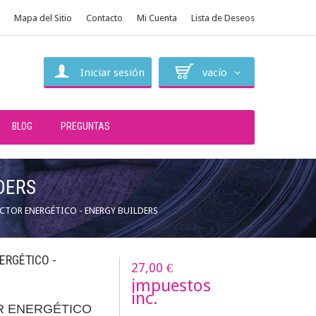
Mapa del Sitio
Contacto
Mi Cuenta
Lista de Deseos
Iniciar sesión
vacío
BLOG
PREGUNTAS
DERS
TOR ENERGÉTICO - ENERGY BUILDERS
RGÉTICO -
27,00 €
impuestos
inc.
 ENERGÉTICO