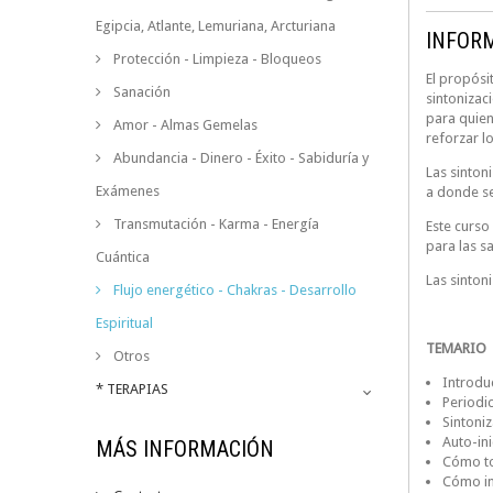
Egipcia, Atlante, Lemuriana, Arcturiana
INFOR
Protección - Limpieza - Bloqueos
El propósi
Sanación
sintonizac
para quien
Amor - Almas Gemelas
reforzar l
Abundancia - Dinero - Éxito - Sabiduría y
Las sinton
Exámenes
a donde se
Transmutación - Karma - Energía
Este curso
para las s
Cuántica
Las sinton
Flujo energético - Chakras - Desarrollo
Espiritual
TEMARIO
Otros
Introdu
* TERAPIAS
Periodi
Sintoni
Auto-in
MÁS INFORMACIÓN
Cómo tom
Cómo in