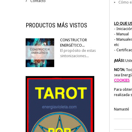
Contacto
Cómo env
LO QUE US
PRODUCTOS MÁS VISTOS
- Iniciaci
- Manual
- Manuales
CONSTRUCTOR
etc
ENERGÉTICO...
- Certifica
El propósito de estas
sintonizaciones...
¡MÁS!:
Uste
NOTA:
Tod
sea Energí
COOKIES
Para obten
realizada 
Namasté